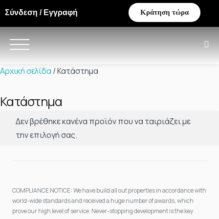
Σύνδεση / Εγγραφή
Κράτηση τώρα
Αρχική σελίδα
/ Κατάστημα
Κατάστημα
Δεν βρέθηκε κανένα προϊόν που να ταιριάζει με
την επιλογή σας.
COMPLIANCE NOTICE: We have build all out properties in accordance with
world-wide standards and received a huge number of awards, which
prove our high level of service. Never-stopping development is the key