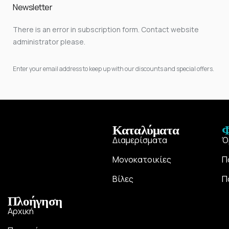
Newsletter
There is an error in subscription form. Contact website
administrator please.
Enter your email address to keep up with our discounts and special offers.
Καταλύματα
Φ
Διαμερίσματα
Ό
Μονοκατοικίες
Π
Βίλες
Π
Πλοήγηση
Αρχική