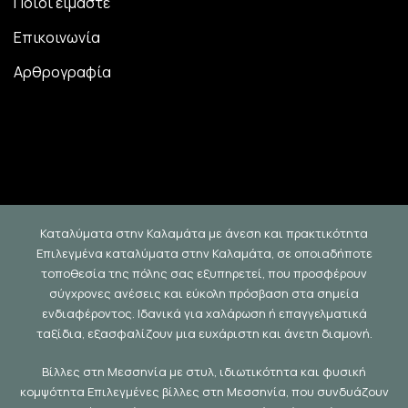
Ποιοι είμαστε
Επικοινωνία
Αρθρογραφία
Καταλύματα στην Καλαμάτα με άνεση και πρακτικότητα
Επιλεγμένα καταλύματα στην Καλαμάτα, σε οποιαδήποτε
τοποθεσία της πόλης σας εξυπηρετεί, που προσφέρουν
σύγχρονες ανέσεις και εύκολη πρόσβαση στα σημεία
ενδιαφέροντος. Ιδανικά για χαλάρωση ή επαγγελματικά
ταξίδια, εξασφαλίζουν μια ευχάριστη και άνετη διαμονή.
Βίλλες στη Μεσσηνία με στυλ, ιδιωτικότητα και φυσική
κομψότητα Επιλεγμένες βίλλες στη Μεσσηνία, που συνδυάζουν