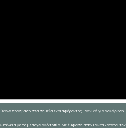
εύκολη πρόσβαση στα σημεία ενδιαφέροντος. Ιδανικά για χαλάρωση
λυτέλεια με το μεσογειακό τοπίο. Με έμφαση στην ιδιωτικότητα, την