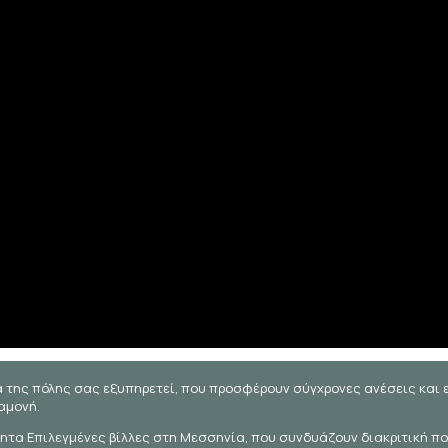
της πόλης σας εξυπηρετεί, που προσφέρουν σύγχρονες ανέσεις και 
αμονή.
ητα Επιλεγμένες βίλλες στη Μεσσηνία, που συνδυάζουν διακριτική πο