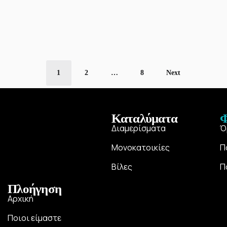
1
2
…
8
Next
Καταλύματα
Φ
Διαμερίσματα
Ό
Μονοκατοικίες
Π
Βίλες
Π
Πλοήγηση
Αρχική
Ποιοι είμαστε