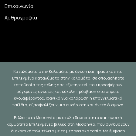
Επικοινωνία
Αρθρογραφία
Καταλύματα στην Καλαμάτα με άνεση και πρακτικότητα
Επιλεγμένα καταλύματα στην Καλαμάτα, σε οποιαδήποτε
τοποθεσία της πόλης σας εξυπηρετεί, που προσφέρουν
σύγχρονες ανέσεις και εύκολη πρόσβαση στα σημεία
ενδιαφέροντος. Ιδανικά για χαλάρωση ή επαγγελματικά
ταξίδια, εξασφαλίζουν μια ευχάριστη και άνετη διαμονή.
Βίλλες στη Μεσσηνία με στυλ, ιδιωτικότητα και φυσική
κομψότητα Επιλεγμένες βίλλες στη Μεσσηνία, που συνδυάζουν
διακριτική πολυτέλεια με το μεσογειακό τοπίο. Με έμφαση